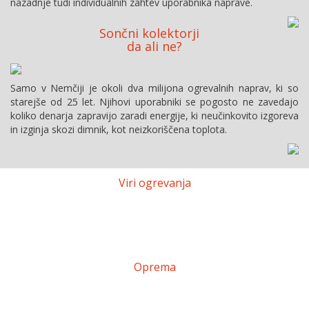
nazadnje tudi individualnih zahtev uporabnika naprave.
Sončni kolektorji
da ali ne?
Samo v Nemčiji je okoli dva milijona ogrevalnih naprav, ki so
starejše od 25 let. Njihovi uporabniki se pogosto ne zavedajo
koliko denarja zapravijo zaradi energije, ki neučinkovito izgoreva
in izginja skozi dimnik, kot neizkoriščena toplota.
Viri ogrevanja
Toplotne črpalke
Plinski kotli
Oljni kotli
Kotli na biomaso
Solarni sistemi
Oprema
Klimatske naprave
Prezračevanje stanovanja