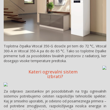
Toplotna črpalka Vitocal 350-G doseže pri tem do 72 °C, Vitocal
300-A in Vitocal 350-A pa do do 65 °C. Tako so toplotne črpalke
primerne tudi za posodobitev bivalnih prostorov z radiatorji, ker
dosegajo visoke temperature predtoka.
Kateri ogrevalni sistem
izbrati?
Za odpravo zaostankov pri posodobitvah na trgu ogrevalnih
sistemov potrebujemo celoten razpoložljiv tehnološki spekter.
Kaj je smiselno uporabiti, je odvisno od posameznega primera –
od potrebne zmogljivosti, razpoložljivega nosilca energije in