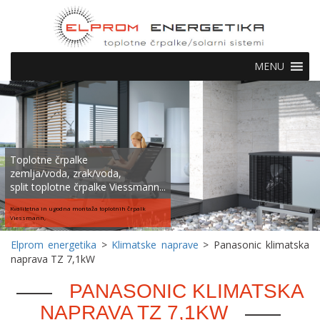
MENU
Toplotne črpalke
zemlja/voda, zrak/voda,
split toplotne črpalke Viessmann...
Kvalitetna in ugodna montaža toplotnih črpalk
Viessmann,
Elprom energetika
>
Klimatske naprave
>
Panasonic klimatska
naprava TZ 7,1kW
PANASONIC KLIMATSKA
NAPRAVA TZ 7,1KW